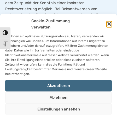
dem Zeitpunkt der Kenntnis einer konkreten
Rechtsverletzung möglich. Bei Bekanntwerden von
entsprechenden Rechtsverletzungen werden wir diese
Cookie-Zustimmung
Inhalte umgehend entfernen.
verwalten
Haftung für Links
Umschalten auf hohe Kontraste
Um Ihnen ein optimales Nutzungserlebnis zu bieten, verwenden wir
Unser Angebot enthält Links zu externen Webseiten
Technologien wie Cookies, um Informationen auf Ihrem Endgerät zu
Dritter, auf deren Inhalte wir keinen Einfluss haben.
Schrift vergrößern
speichern und/oder darauf zuzugreifen. Mit Ihrer Zustimmung können
Deshalb können wir für diese fremden Inhalte auch keine
dabei Daten wie Ihr Surfverhalten oder eindeutige
Gewähr übernehmen. Für die Inhalte der verlinkten Seiten
Identifikationsmerkmale auf dieser Website verarbeitet werden. Wenn
Sie Ihre Einwilligung nicht erteilen oder diese zu einem späteren
ist stets der jeweilige Anbieter oder Betreiber der Seiten
Zeitpunkt widerrufen, kann dies die Funktionalität und
verantwortlich. Die verlinkten Seiten wurden zum
Leistungsfähigkeit bestimmter Merkmale und Dienste dieser Website
Zeitpunkt der Verlinkung auf mögliche Rechtsverstöße
beeinträchtigen.
überprüft. Rechtswidrige Inhalte waren zum Zeitpunkt der
Verlinkung nicht erkennbar. Eine permanente inhaltliche
Akzeptieren
Kontrolle der verlinkten Seiten ist jedoch ohne konkrete
Anhaltspunkte einer Rechtsverletzung nicht zumutbar. Bei
Ablehnen
Bekanntwerden von Rechtsverletzungen werden wir
derartige Links umgehend entfernen.
Einstellungen ansehen