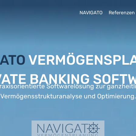
NAVIGATO
Referenzen
GATO
VERMÖGENSPL
VATE BANKING SOFT
raxisorientierte Softwarelösung zur ganzheit
Vermögensstrukturanalyse und Optimierung.