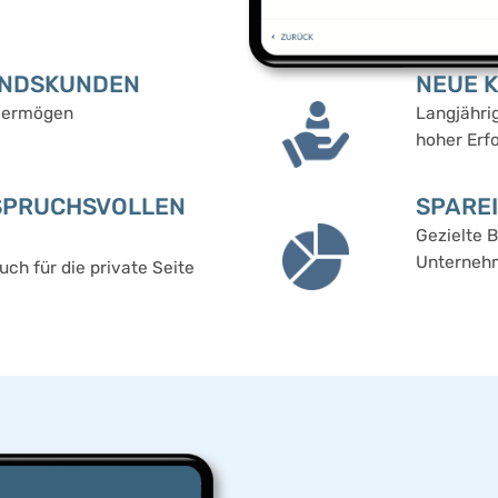
ANDSKUNDEN
NEUE 
dvermögen
Langjähri
hoher Erf
NSPRUCHSVOLLEN
SPARE
Gezielte B
Unterneh
uch für die private Seite